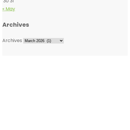
30
31
« May
Archives
Archives
ABOUT THE EXHIBITION
The outdoor exhibition was born in the Swedish inland,
out of dark forests, out of glowing cloudberry fens,
longing for something new. A strong love for the wild
nature set the tone and the dream of a meeting place
for people with a genuine interest in animals, nature
and wilderness life took shape.