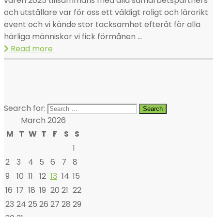
våren 2025 tillsammans med alla samarbetspartners
och utställare var för oss ett väldigt roligt och lärorikt
event och vi kände stor tacksamhet efteråt för alla
härliga människor vi fick förmånen ...
Read more
Search for:
March 2026
M
T
W
T
F
S
S
1
2
3
4
5
6
7
8
9
10
11
12
13
14
15
16
17
18
19
20
21
22
23
24
25
26
27
28
29