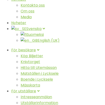
Kontakta oss
Om oss
Media
Nyheter
Svenska
Suomeksi
English (UK)
För besökare
Köp Biljetter
Knivtorget
Hitta till Utemässan
Matställen i Lycksele
Boende i Lycksele
Mässkarta
För utställare
Intresseanmälan
Utställarinformation