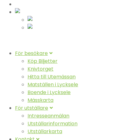
Nyheter
Svenska
Suomeksi
English (UK)
För besökare
Köp Biljetter
Knivtorget
Hitta till Utemässan
Matställen i Lycksele
Boende i Lycksele
Mässkarta
För utställare
Intresseanmälan
Utställarinformation
Utställarkarta
Kontakt