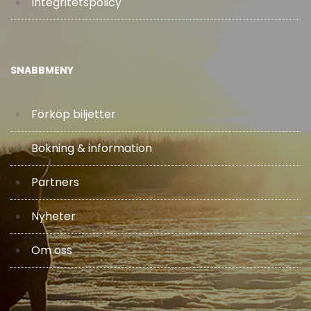
Integritetspolicy
SNABBMENY
Förköp biljetter
Bokning & information
Partners
Nyheter
Om oss