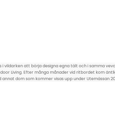
 i vildarken att börja designa egna tält och i samma veva
tdoor Living. Efter många månader vid ritbordet kom äntl
nd annat dom som kommer visas upp under Utemässan 2
, hehkuvista lakkasoista ja kaipauksesta luoda jotain uutt
lla on aito kiinnostus eläimiin, luontoon ja erämaaelämään.