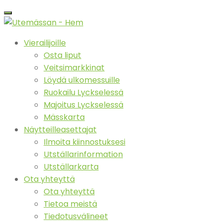
Vierailijoille
Osta liput
Veitsimarkkinat
Löydä ulkomessuille
Ruokailu Lyckselessä
Majoitus Lyckselessä
Mässkarta
Näytteilleasettajat
Ilmoita kiinnostuksesi
Utställarinformation
Utställarkarta
Ota yhteyttä
Ota yhteyttä
Tietoa meistä
Tiedotusvälineet