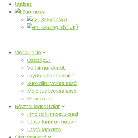
Uutiset
Suomeksi
Svenska
English (UK)
Vierailijoille
Osta liput
Veitsimarkkinat
Löydä ulkomessuille
Ruokailu Lyckselessä
Majoitus Lyckselessä
Mässkarta
Näytteilleasettajat
Ilmoita kiinnostuksesi
Utställarinformation
Utställarkarta
Ota yhteyttä