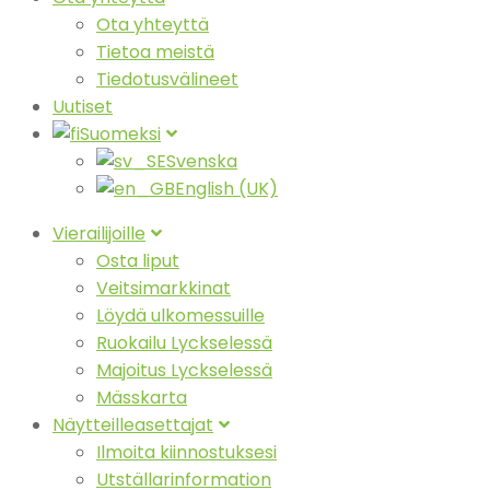
Ota yhteyttä
Tietoa meistä
Tiedotusvälineet
Uutiset
Suomeksi
Svenska
English (UK)
Vierailijoille
Osta liput
Veitsimarkkinat
Löydä ulkomessuille
Ruokailu Lyckselessä
Majoitus Lyckselessä
Mässkarta
Näytteilleasettajat
Ilmoita kiinnostuksesi
Utställarinformation