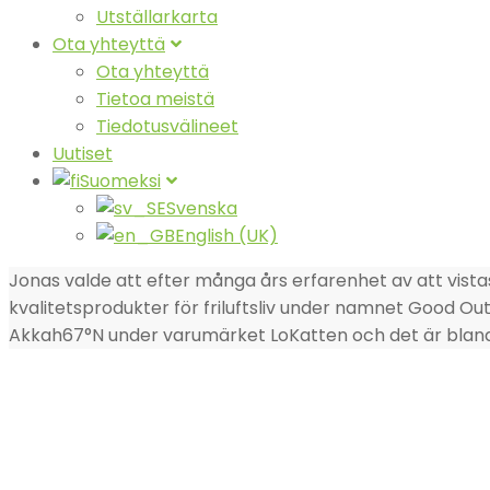
Utställarkarta
Ota yhteyttä
Ota yhteyttä
Tietoa meistä
Tiedotusvälineet
Uutiset
Suomeksi
Svenska
English (UK)
Jonas valde att efter många års erfarenhet av att vistas
kvalitetsprodukter för friluftsliv under namnet Good Ou
Akkah67°N under varumärket LoKatten och det är bla
TIETOJA ULKOPUOLESTA
Ulkomessut syntyivät Ruotsin sisämaassa, syvistä metsistä
sävyn ja unelman tapaamispaikasta kaikille ihmisille, joi