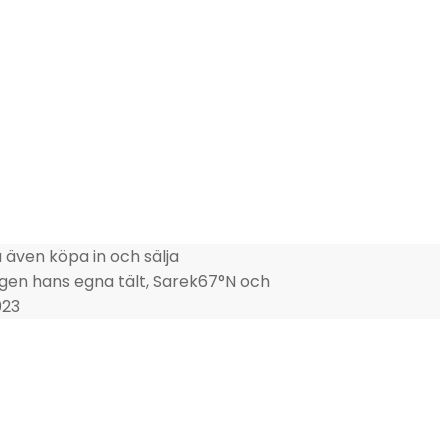
 även köpa in och sälja
igen hans egna tält, Sarek67°N och
023
a. Vahva rakkaus villiin luontoon asetti