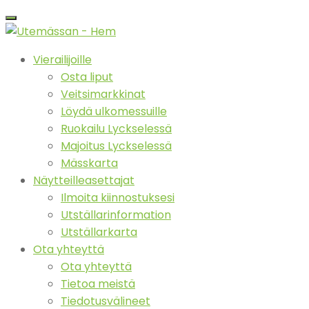
Vierailijoille
Osta liput
Veitsimarkkinat
Löydä ulkomessuille
Ruokailu Lyckselessä
Majoitus Lyckselessä
Mässkarta
Näytteilleasettajat
Ilmoita kiinnostuksesi
Utställarinformation
Utställarkarta
Ota yhteyttä
Ota yhteyttä
Tietoa meistä
Tiedotusvälineet