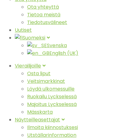
Ota yhteyttä
Tietoa meistä
Tiedotusvälineet
Uutiset
Suomeksi
Svenska
English (UK)
Vierailijoille
Osta liput
Veitsimarkkinat
Löydä ulkomessuille
Ruokailu Lyckselessä
Majoitus Lyckselessä
Mässkarta
Näytteilleasettajat
Ilmoita kiinnostuksesi
Utställarinformation