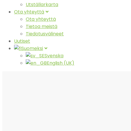
Utställarkarta
Ota yhteyttä
Ota yhteyttä
Tietoa meistä
Tiedotusvälineet
Uutiset
Suomeksi
Svenska
English (UK)