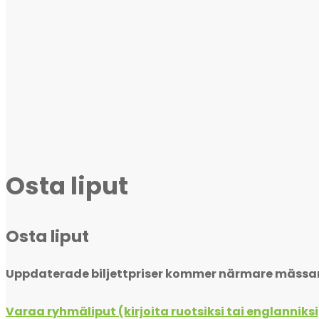
Osta liput
Osta liput
Uppdaterade biljettpriser kommer närmare mässa
Varaa ryhmäliput (kirjoita ruotsiksi tai englanniksi