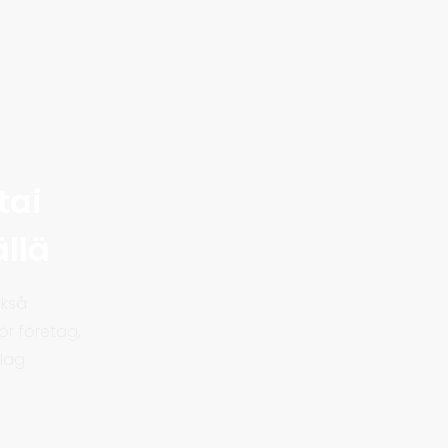
tai
llä
ckså
för företag,
lag