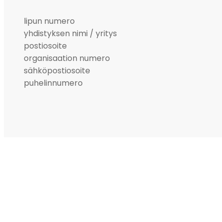
lipun numero
yhdistyksen nimi / yritys
postiosoite
organisaation numero
sähköpostiosoite
puhelinnumero
TIETOJA ULKOPUOLESTA
Ulkomessut syntyivät Ruotsin sisämaassa, syvistä metsistä
sävyn ja unelman tapaamispaikasta kaikille ihmisille, joi