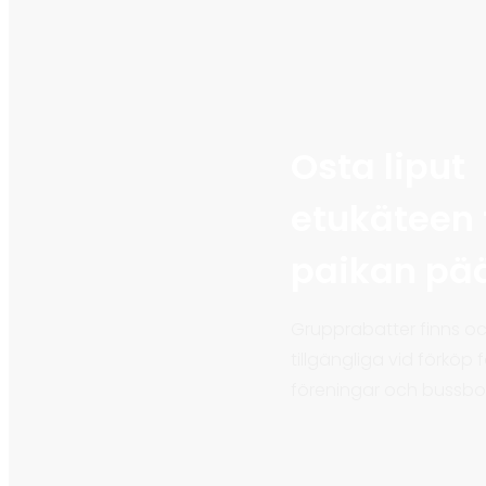
Osta liput
etukäteen 
paikan pää
Grupprabatter finns o
tillgängliga vid förköp 
föreningar och bussbo