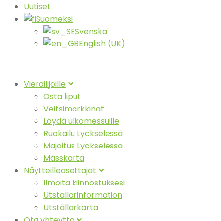
Uutiset
Suomeksi
Svenska
English (UK)
Vierailijoille
Osta liput
Veitsimarkkinat
Löydä ulkomessuille
Ruokailu Lyckselessä
Majoitus Lyckselessä
Mässkarta
Näytteilleasettajat
Ilmoita kiinnostuksesi
Utställarinformation
Utställarkarta
Ota yhteyttä