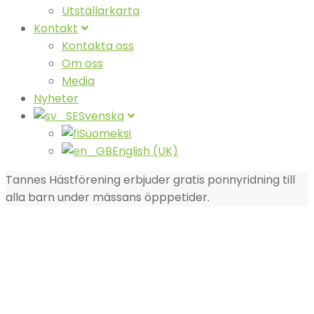
Utställarkarta
Kontakt
Kontakta oss
Om oss
Media
Nyheter
Svenska
Suomeksi
English (UK)
Tannes Hästförening erbjuder gratis ponnyridning till
alla barn under mässans öpppetider.
OM UTEMÄSSAN
Utemässan föddes i det svenska inlandet, ur mörka
skogar, ur glödande hjortronmyrar och ur en längtan
efter något nytt. En stark kärlek till den vilda naturen