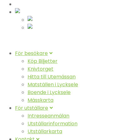
Nyheter
Svenska
Suomeksi
English (UK)
För besökare
Köp Biljetter
Knivtorget
Hitta till Utemässan
Matställen i Lycksele
Boende i Lycksele
Mässkarta
För utställare
Intresseanmälan
Utställarinformation
Utställarkarta
Kontakt