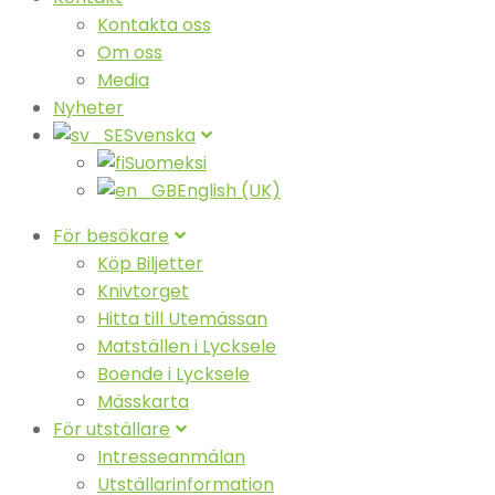
Kontakta oss
Om oss
Media
Nyheter
Svenska
Suomeksi
English (UK)
För besökare
Köp Biljetter
Knivtorget
Hitta till Utemässan
Matställen i Lycksele
Boende i Lycksele
Mässkarta
För utställare
Intresseanmälan
Utställarinformation