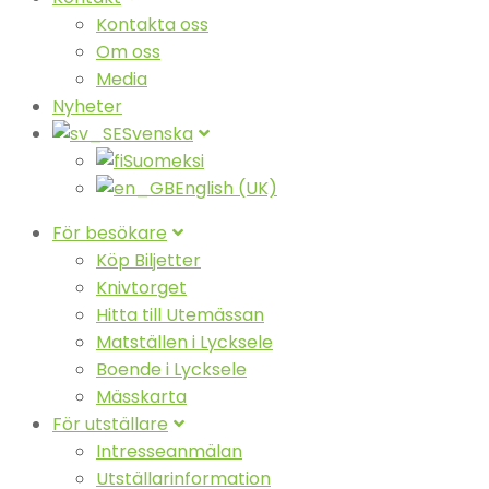
Kontakta oss
Om oss
Media
Nyheter
Svenska
Suomeksi
English (UK)
För besökare
Köp Biljetter
Knivtorget
Hitta till Utemässan
Matställen i Lycksele
Boende i Lycksele
Mässkarta
För utställare
Intresseanmälan
Utställarinformation