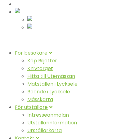
Nyheter
Svenska
Suomeksi
English (UK)
För besökare
Köp Biljetter
Knivtorget
Hitta till Utemässan
Matställen i Lycksele
Boende i Lycksele
Mässkarta
För utställare
Intresseanmälan
Utställarinformation
Utställarkarta
Kontakt