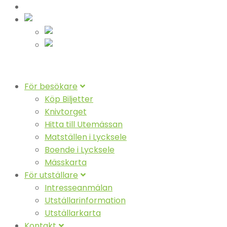
Nyheter
Svenska
Suomeksi
English (UK)
För besökare
Köp Biljetter
Knivtorget
Hitta till Utemässan
Matställen i Lycksele
Boende i Lycksele
Mässkarta
För utställare
Intresseanmälan
Utställarinformation
Utställarkarta
Kontakt