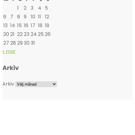
1
2
3
4
5
6
7
8
9
10
11
12
13
14
15
16
17
18
19
20
21
22
23
24
25
26
27
28
29
30
31
« mar
Arkiv
Arkiv
OM UTEMÄSSAN
Utemässan föddes i det svenska inlandet, ur mörka