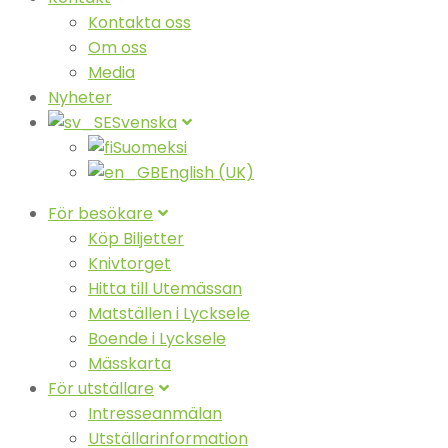
Kontakta oss
Om oss
Media
Nyheter
Svenska
Suomeksi
English (UK)
För besökare
Köp Biljetter
Knivtorget
Hitta till Utemässan
Matställen i Lycksele
Boende i Lycksele
Mässkarta
För utställare
Intresseanmälan
Utställarinformation